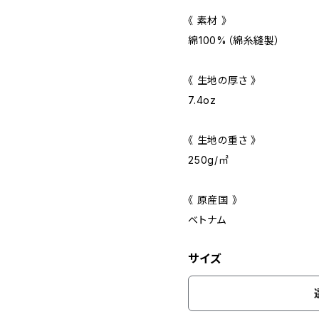
《 素材 》
綿100%（綿糸縫製）
《 生地の厚さ 》
7.4oz
《 生地の重さ 》
250g/㎡
《 原産国 》
ベトナム
サイズ