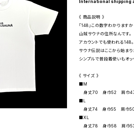
International shipping 
《 商品説明 》
「148」この数字わかりますか
山賊サウナの住所なんです。
アカウントでも使われる148。
サウナ伝説はここから始まり
シンプルで普段着使いもオッ
《 サイズ 》
■M
身丈70 身巾52 肩巾4
■L
身丈74 身巾55 肩巾5
■XL
身丈78 身巾58 肩巾5